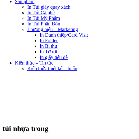
Sản phẩm
In Túi giấy quay xách
In Túi Cà phê
In Túi Mỹ Phẩm
In Túi Phân Bón
Thương hiệu – Marketing
In Danh thiếp/Card Visit
In Folder
In Bì thư
In Tờ rơi
In giấy tiêu đề
Kiến thức – Tin tức
Kiến thức thiết kế – In ấn
túi nhựa trong