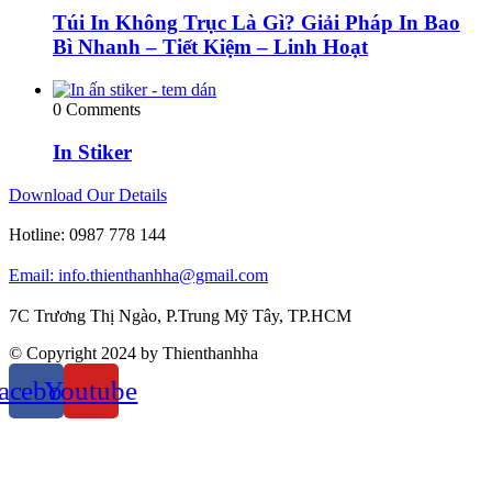
Túi In Không Trục Là Gì? Giải Pháp In Bao
Bì Nhanh – Tiết Kiệm – Linh Hoạt
0 Comments
In Stiker
Download Our Details
Hotline:
0987 778 144
Email: info.thienthanhha@gmail.com
7C Trương Thị Ngào, P.Trung Mỹ Tây, TP.HCM
© Copyright 2024 by Thienthanhha
acebook
Youtube