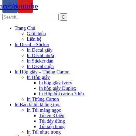
acebook
Youtube
Trang Chủ
Giới thiệu
Liên hệ
In Decal – Sticker
In Decal giấy
In Decal nhựa
In Sticker dán
In Decal cuộn
In Hộp giấy – Thùng Carton
In Hộp giấy
In hộp giấy Ivory
In hộp giấy Duplex
In Hộp bồi carton 3 lớp
In Thùng Carton
In Bao bì túi không trục
In Túi màng ngọc
Túi ép 3 biên
Túi đáy đứng
Túi xếp hong
In Túi nhựa trong