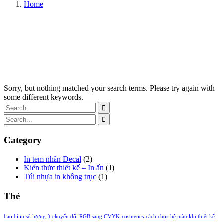
Home
Sorry, but nothing matched your search terms. Please try again with
some different keywords.
Category
In tem nhãn Decal
(2)
Kiến thức thiết kế – In ấn
(1)
Túi nhựa in không trục
(1)
Thẻ
bao bì in số lượng ít
chuyển đổi RGB sang CMYK
cosmetics
cách chọn hệ màu khi thiết kế