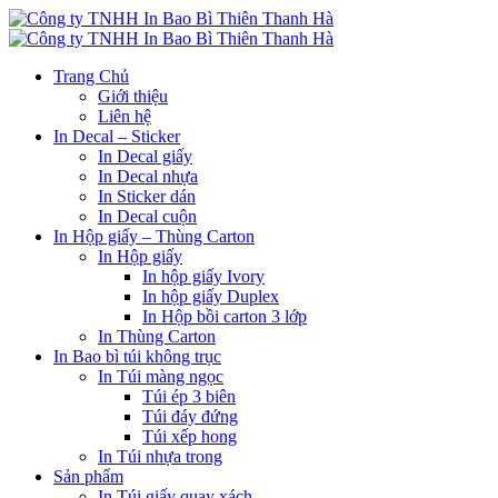
Trang Chủ
Giới thiệu
Liên hệ
In Decal – Sticker
In Decal giấy
In Decal nhựa
In Sticker dán
In Decal cuộn
In Hộp giấy – Thùng Carton
In Hộp giấy
In hộp giấy Ivory
In hộp giấy Duplex
In Hộp bồi carton 3 lớp
In Thùng Carton
In Bao bì túi không trục
In Túi màng ngọc
Túi ép 3 biên
Túi đáy đứng
Túi xếp hong
In Túi nhựa trong
Sản phẩm
In Túi giấy quay xách