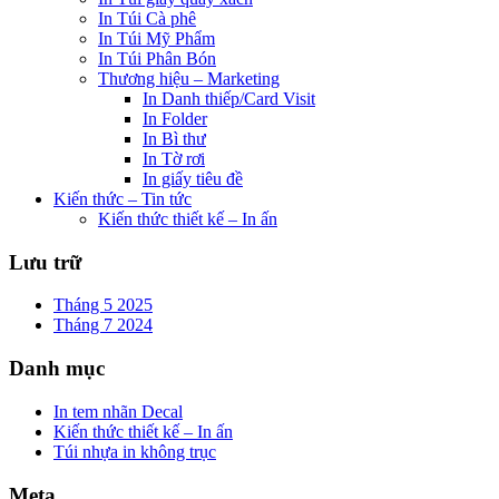
In Túi Cà phê
In Túi Mỹ Phẩm
In Túi Phân Bón
Thương hiệu – Marketing
In Danh thiếp/Card Visit
In Folder
In Bì thư
In Tờ rơi
In giấy tiêu đề
Kiến thức – Tin tức
Kiến thức thiết kế – In ấn
Lưu trữ
Tháng 5 2025
Tháng 7 2024
Danh mục
In tem nhãn Decal
Kiến thức thiết kế – In ấn
Túi nhựa in không trục
Meta