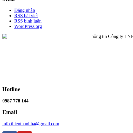
Đăng nhập
RSS bài viết
RSS bình luận
WordPress.org
Hotline
0987 778 144
Email
info.thienthanhha@gmail.com