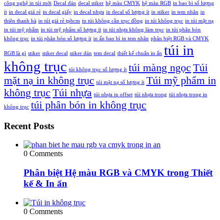
công nghệ in túi mới
Decal dán
decal stiker
hệ màu CMYK
hệ màu RGB
in bao bì số lượng
ít
in decal giá rẻ
in decal giấy
in decal nhựa
in decal số lượng ít
in stiker
in tem nhãn
in
thiên thanh hà
in túi giá rẻ tphcm
in túi không cần trục đồng
in túi không trục
in túi mặt nạ
in túi mỹ phẩm
in túi mỹ phẩm số lượng ít
in túi nhựa không làm trục
in túi phân bón
không trục
in túi phân bón số lượng ít
in ấn bao bì in tem nhãn
phân biệt RGB và CMYK
túi in
RGB là gì
stiker
stiker decal
stiker dán
tem decal
thiết kế chuẩn in ấn
không trục
túi màng ngọc
Túi
túi không trục số lượng ít
mặt nạ in không trục
Túi mỹ phẩm in
túi mặt nạ số lượng ít
không trục
Túi nhựa
túi nhựa in offset
túi nhựa trong
túi nhựa trong in
túi phân bón in không trục
không trục
Recent Posts
0 Comments
Phân biệt Hệ màu RGB và CMYK trong Thiết
kế & In ấn
0 Comments