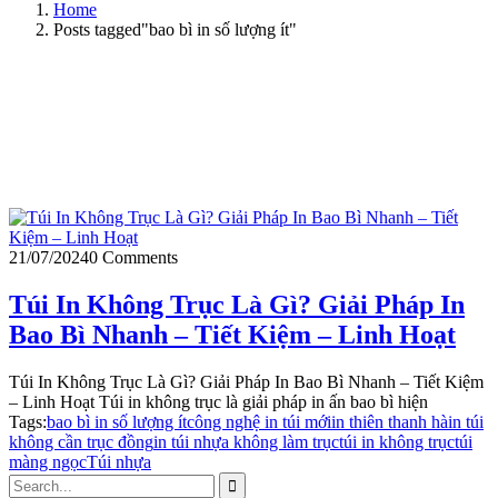
Home
Posts tagged"bao bì in số lượng ít"
21/07/2024
0 Comments
Túi In Không Trục Là Gì? Giải Pháp In
Bao Bì Nhanh – Tiết Kiệm – Linh Hoạt
Túi In Không Trục Là Gì? Giải Pháp In Bao Bì Nhanh – Tiết Kiệm
– Linh Hoạt Túi in không trục là giải pháp in ấn bao bì hiện
Tags:
bao bì in số lượng ít
công nghệ in túi mới
in thiên thanh hà
in túi
không cần trục đồng
in túi nhựa không làm trục
túi in không trục
túi
màng ngọc
Túi nhựa