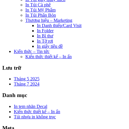
In Túi Cà phê
In Túi Mỹ Phẩm
In Túi Phân Bón
Thương hiệu – Marketing
In Danh thiếp/Card Visit
In Folder
In Bì thư
In Tờ rơi
In giấy tiêu đề
Kiến thức – Tin tức
Kiến thức thiết kế – In ấn
Lưu trữ
Tháng 5 2025
Tháng 7 2024
Danh mục
In tem nhãn Decal
Kiến thức thiết kế – In ấn
Túi nhựa in không trục
Meta