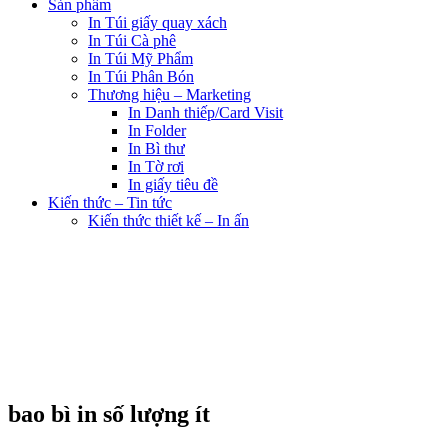
Sản phẩm
In Túi giấy quay xách
In Túi Cà phê
In Túi Mỹ Phẩm
In Túi Phân Bón
Thương hiệu – Marketing
In Danh thiếp/Card Visit
In Folder
In Bì thư
In Tờ rơi
In giấy tiêu đề
Kiến thức – Tin tức
Kiến thức thiết kế – In ấn
bao bì in số lượng ít