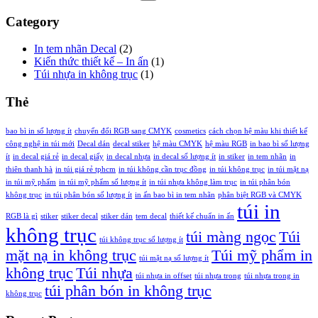
Category
In tem nhãn Decal
(2)
Kiến thức thiết kế – In ấn
(1)
Túi nhựa in không trục
(1)
Thẻ
bao bì in số lượng ít
chuyển đổi RGB sang CMYK
cosmetics
cách chọn hệ màu khi thiết kế
công nghệ in túi mới
Decal dán
decal stiker
hệ màu CMYK
hệ màu RGB
in bao bì số lượng
ít
in decal giá rẻ
in decal giấy
in decal nhựa
in decal số lượng ít
in stiker
in tem nhãn
in
thiên thanh hà
in túi giá rẻ tphcm
in túi không cần trục đồng
in túi không trục
in túi mặt nạ
in túi mỹ phẩm
in túi mỹ phẩm số lượng ít
in túi nhựa không làm trục
in túi phân bón
không trục
in túi phân bón số lượng ít
in ấn bao bì in tem nhãn
phân biệt RGB và CMYK
túi in
RGB là gì
stiker
stiker decal
stiker dán
tem decal
thiết kế chuẩn in ấn
không trục
túi màng ngọc
Túi
túi không trục số lượng ít
mặt nạ in không trục
Túi mỹ phẩm in
túi mặt nạ số lượng ít
không trục
Túi nhựa
túi nhựa in offset
túi nhựa trong
túi nhựa trong in
túi phân bón in không trục
không trục