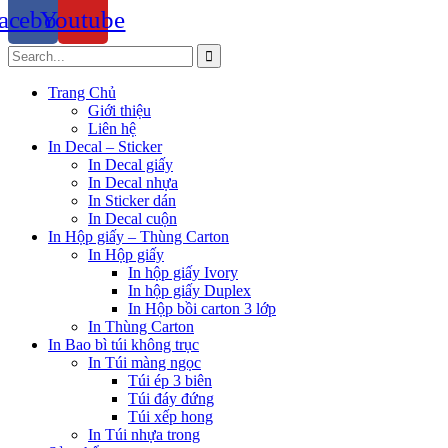
acebook
Youtube
Trang Chủ
Giới thiệu
Liên hệ
In Decal – Sticker
In Decal giấy
In Decal nhựa
In Sticker dán
In Decal cuộn
In Hộp giấy – Thùng Carton
In Hộp giấy
In hộp giấy Ivory
In hộp giấy Duplex
In Hộp bồi carton 3 lớp
In Thùng Carton
In Bao bì túi không trục
In Túi màng ngọc
Túi ép 3 biên
Túi đáy đứng
Túi xếp hong
In Túi nhựa trong