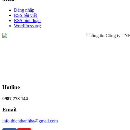
Đăng nhập
RSS bài viết
RSS bình luận
WordPress.org
Hotline
0987 778 144
Email
info.thienthanhha@gmail.com