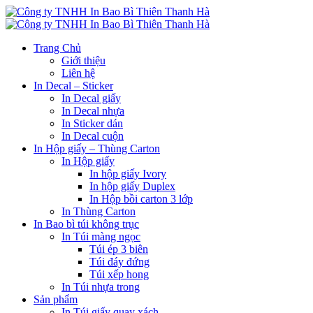
Trang Chủ
Giới thiệu
Liên hệ
In Decal – Sticker
In Decal giấy
In Decal nhựa
In Sticker dán
In Decal cuộn
In Hộp giấy – Thùng Carton
In Hộp giấy
In hộp giấy Ivory
In hộp giấy Duplex
In Hộp bồi carton 3 lớp
In Thùng Carton
In Bao bì túi không trục
In Túi màng ngọc
Túi ép 3 biên
Túi đáy đứng
Túi xếp hong
In Túi nhựa trong
Sản phẩm
In Túi giấy quay xách