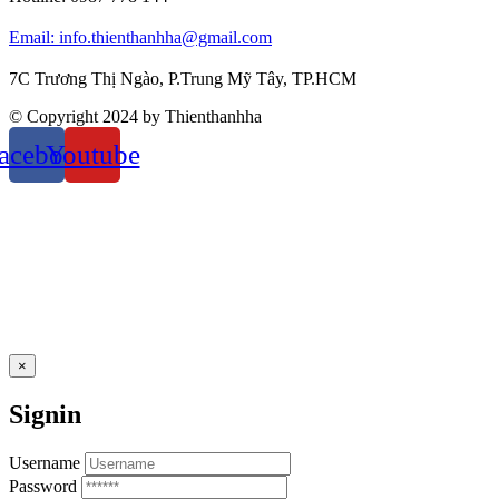
Email: info.thienthanhha@gmail.com
7C Trương Thị Ngào, P.Trung Mỹ Tây, TP.HCM
© Copyright 2024 by Thienthanhha
acebook
Youtube
×
Signin
Username
Password