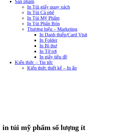
Sản phẩm
In Túi giấy quay xách
In Túi Cà phê
In Túi Mỹ Phẩm
In Túi Phân Bón
Thương hiệu – Marketing
In Danh thiếp/Card Visit
In Folder
In Bì thư
In Tờ rơi
In giấy tiêu đề
Kiến thức – Tin tức
Kiến thức thiết kế – In ấn
in túi mỹ phẩm số lượng ít