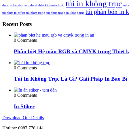
túi in không trục
decal
stiker dán
tem decal
thiết kế chuẩn in ấn
túi 
túi phân bón in 
túi nhựa in offset
túi nhựa trong
túi nhựa trong in không trục
Recent Posts
0 Comments
Phân biệt Hệ màu RGB và CMYK trong Thiết k
0 Comments
Túi In Không Trục Là Gì? Giải Pháp In Bao Bì
0 Comments
In Stiker
Download Our Details
Hotline:
0987 778 144