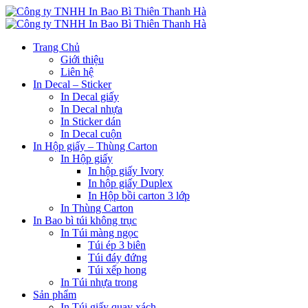
Trang Chủ
Giới thiệu
Liên hệ
In Decal – Sticker
In Decal giấy
In Decal nhựa
In Sticker dán
In Decal cuộn
In Hộp giấy – Thùng Carton
In Hộp giấy
In hộp giấy Ivory
In hộp giấy Duplex
In Hộp bồi carton 3 lớp
In Thùng Carton
In Bao bì túi không trục
In Túi màng ngọc
Túi ép 3 biên
Túi đáy đứng
Túi xếp hong
In Túi nhựa trong
Sản phẩm
In Túi giấy quay xách