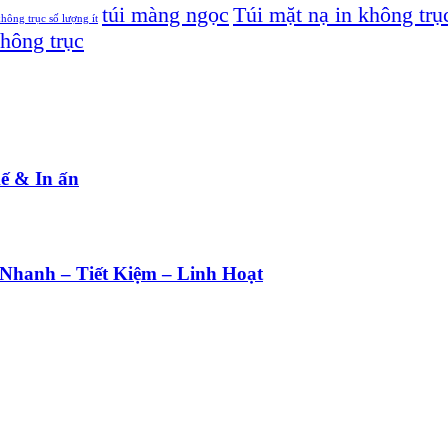
túi màng ngọc
Túi mặt nạ in không trụ
không trục số lượng ít
không trục
ế & In ấn
 Nhanh – Tiết Kiệm – Linh Hoạt