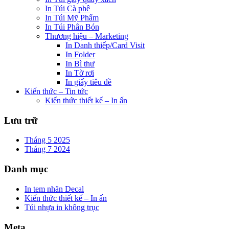
In Túi Cà phê
In Túi Mỹ Phẩm
In Túi Phân Bón
Thương hiệu – Marketing
In Danh thiếp/Card Visit
In Folder
In Bì thư
In Tờ rơi
In giấy tiêu đề
Kiến thức – Tin tức
Kiến thức thiết kế – In ấn
Lưu trữ
Tháng 5 2025
Tháng 7 2024
Danh mục
In tem nhãn Decal
Kiến thức thiết kế – In ấn
Túi nhựa in không trục
Meta