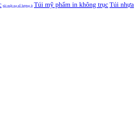
c
Túi mỹ phẩm in không trục
Túi nhựa
túi mặt nạ số lượng ít