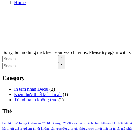
Home
Sorry, but nothing matched your search terms. Please try again with 
Category
In tem nhãn Decal
(2)
Kiến thức thiết kế – In ấn
(1)
Túi nhựa in không trục
(1)
Thẻ
bao bì in số lượng ít
chuyển đổi RGB sang CMYK
cosmetics
cách chọn hệ màu khi thiết kế
cô
hà
in túi giá rẻ tphcm
in túi không cần trục đồng
in túi không trục
in túi mặt nạ
in túi mỹ ph