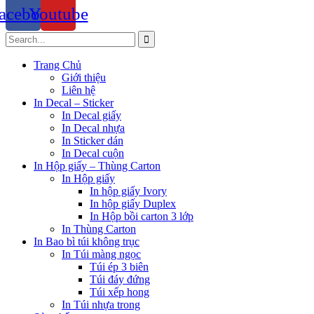
acebook
Youtube
Trang Chủ
Giới thiệu
Liên hệ
In Decal – Sticker
In Decal giấy
In Decal nhựa
In Sticker dán
In Decal cuộn
In Hộp giấy – Thùng Carton
In Hộp giấy
In hộp giấy Ivory
In hộp giấy Duplex
In Hộp bồi carton 3 lớp
In Thùng Carton
In Bao bì túi không trục
In Túi màng ngọc
Túi ép 3 biên
Túi đáy đứng
Túi xếp hong
In Túi nhựa trong