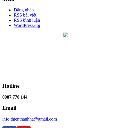
Đăng nhập
RSS bài viết
RSS bình luận
WordPress.org
Hotline
0987 778 144
Email
info.thienthanhha@gmail.com