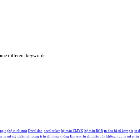
some different keywords.
ng nghệ in túi mới
Decal dán
decal stiker
hệ màu CMYK
hệ màu RGB
in bao bì số lượng ít
in d
ẩm
in túi mỹ phẩm số lượng ít
in túi nhựa không làm trục
in túi phân bón không trục
in túi phân