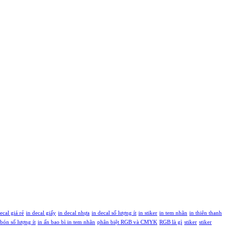
ecal giá rẻ
in decal giấy
in decal nhựa
in decal số lượng ít
in stiker
in tem nhãn
in thiên thanh
 bón số lượng ít
in ấn bao bì in tem nhãn
phân biệt RGB và CMYK
RGB là gì
stiker
stiker