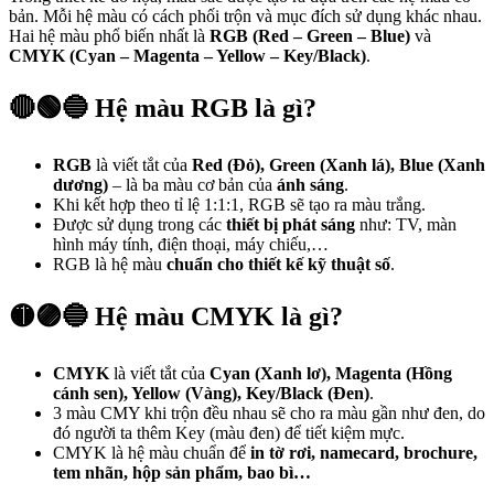
bản. Mỗi hệ màu có cách phối trộn và mục đích sử dụng khác nhau.
Hai hệ màu phổ biến nhất là
RGB (Red – Green – Blue)
và
CMYK (Cyan – Magenta – Yellow – Key/Black)
.
🔴🟢🔵 Hệ màu RGB là gì?
RGB
là viết tắt của
Red (Đỏ), Green (Xanh lá), Blue (Xanh
dương)
– là ba màu cơ bản của
ánh sáng
.
Khi kết hợp theo tỉ lệ 1:1:1, RGB sẽ tạo ra màu trắng.
Được sử dụng trong các
thiết bị phát sáng
như: TV, màn
hình máy tính, điện thoại, máy chiếu,…
RGB là hệ màu
chuẩn cho thiết kế kỹ thuật số
.
🟡🟣🔵 Hệ màu CMYK là gì?
CMYK
là viết tắt của
Cyan (Xanh lơ), Magenta (Hồng
cánh sen), Yellow (Vàng), Key/Black (Đen)
.
3 màu CMY khi trộn đều nhau sẽ cho ra màu gần như đen, do
đó người ta thêm Key (màu đen) để tiết kiệm mực.
CMYK là hệ màu chuẩn để
in tờ rơi, namecard, brochure,
tem nhãn, hộp sản phẩm, bao bì…