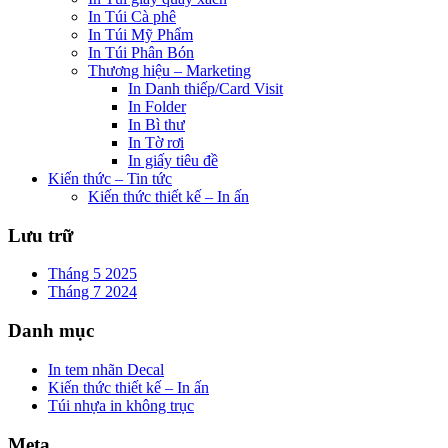
In Túi Cà phê
In Túi Mỹ Phẩm
In Túi Phân Bón
Thương hiệu – Marketing
In Danh thiếp/Card Visit
In Folder
In Bì thư
In Tờ rơi
In giấy tiêu đề
Kiến thức – Tin tức
Kiến thức thiết kế – In ấn
Lưu trữ
Tháng 5 2025
Tháng 7 2024
Danh mục
In tem nhãn Decal
Kiến thức thiết kế – In ấn
Túi nhựa in không trục
Meta