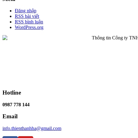
Đăng nhập
RSS bài viết
RSS bình luận
WordPress.org
Hotline
0987 778 144
Email
info.thienthanhha@gmail.com