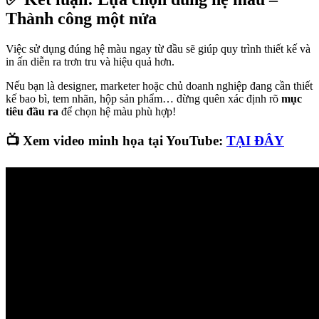
Thành công một nửa
Việc sử dụng đúng hệ màu ngay từ đầu sẽ giúp quy trình thiết kế và
in ấn diễn ra trơn tru và hiệu quả hơn.
Nếu bạn là designer, marketer hoặc chủ doanh nghiệp đang cần thiết
kế bao bì, tem nhãn, hộp sản phẩm… đừng quên xác định rõ
mục
tiêu đầu ra
để chọn hệ màu phù hợp!
📺 Xem video minh họa tại YouTube:
TẠI ĐÂY