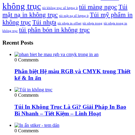
không trục
túi màng ngọc
Túi
túi không trục số lượng ít
mặt nạ in không trục
Túi mỹ phẩm in
túi mặt nạ số lượng ít
không trục
Túi nhựa
túi nhựa in offset
túi nhựa trong
túi nhựa trong in
túi phân bón in không trục
không trục
Recent Posts
0 Comments
Phân biệt Hệ màu RGB và CMYK trong Thiết
kế & In ấn
0 Comments
Túi In Không Trục Là Gì? Giải Pháp In Bao
Bì Nhanh – Tiết Kiệm – Linh Hoạt
0 Comments