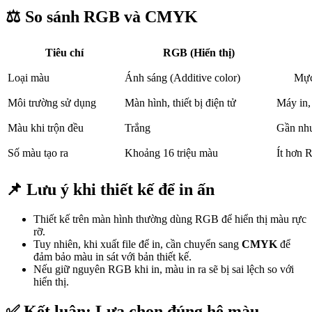
⚖️ So sánh RGB và CMYK
Tiêu chí
RGB (Hiển thị)
Loại màu
Ánh sáng (Additive color)
Mực 
Môi trường sử dụng
Màn hình, thiết bị điện tử
Máy in, 
Màu khi trộn đều
Trắng
Gần nh
Số màu tạo ra
Khoảng 16 triệu màu
Ít hơn
📌 Lưu ý khi thiết kế để in ấn
Thiết kế trên màn hình thường dùng RGB để hiển thị màu rực
rỡ.
Tuy nhiên, khi xuất file để in, cần chuyển sang
CMYK
để
đảm bảo màu in sát với bản thiết kế.
Nếu giữ nguyên RGB khi in, màu in ra sẽ bị sai lệch so với
hiển thị.
✅ Kết luận: Lựa chọn đúng hệ màu –