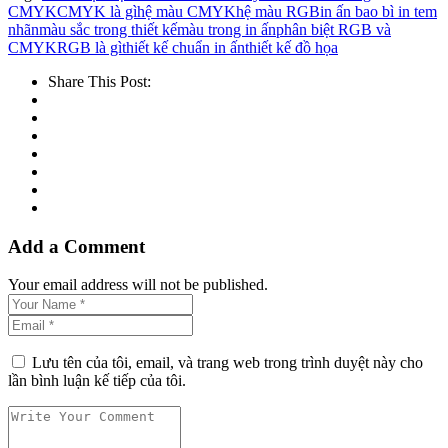
CMYK
CMYK là gì
hệ màu CMYK
hệ màu RGB
in ấn bao bì in tem
nhãn
màu sắc trong thiết kế
màu trong in ấn
phân biệt RGB và
CMYK
RGB là gì
thiết kế chuẩn in ấn
thiết kế đồ họa
Share This Post:
Add a Comment
Your email address will not be published.
Lưu tên của tôi, email, và trang web trong trình duyệt này cho
lần bình luận kế tiếp của tôi.