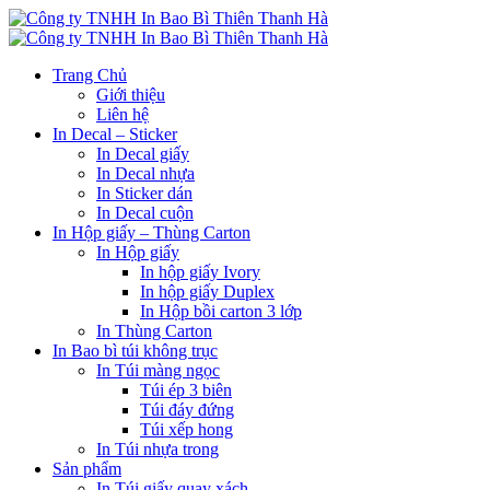
Trang Chủ
Giới thiệu
Liên hệ
In Decal – Sticker
In Decal giấy
In Decal nhựa
In Sticker dán
In Decal cuộn
In Hộp giấy – Thùng Carton
In Hộp giấy
In hộp giấy Ivory
In hộp giấy Duplex
In Hộp bồi carton 3 lớp
In Thùng Carton
In Bao bì túi không trục
In Túi màng ngọc
Túi ép 3 biên
Túi đáy đứng
Túi xếp hong
In Túi nhựa trong
Sản phẩm
In Túi giấy quay xách