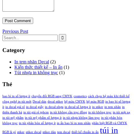
Previous Post
Category
In tem nhãn Decal
(2)
Kiến thức thiết kế – In ấn
(1)
Túi nhựa in không trục
(1)
Thẻ
bao bì in số lượng ít
chuyển đổi RGB sang CMYK
cosmetics
cách chọn hệ màu khi thiết kế
công nghệ in túi mới
Decal dán
decal stiker
hệ màu CMYK
hệ màu RGB
in bao bì số lượng
ít
in decal giá rẻ
in decal giấy
in decal nhựa
in decal số lượng ít
in stiker
in tem nhãn
in
thiên thanh hà
in túi giá rẻ tphcm
in túi không cần trục đồng
in túi không trục
in túi mặt nạ
in túi mỹ phẩm
in túi mỹ phẩm số lượng ít
in túi nhựa không làm trục
in túi phân bón
không trục
in túi phân bón số lượng ít
in ấn bao bì in tem nhãn
phân biệt RGB và CMYK
túi in
RGB là gì
stiker
stiker decal
stiker dán
tem decal
thiết kế chuẩn in ấn