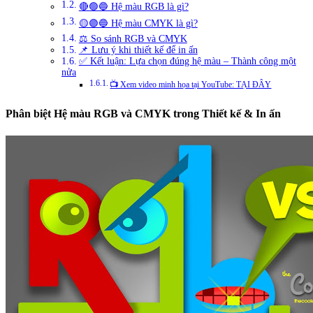
🔴🟢🔵 Hệ màu RGB là gì?
🟡🟣🔵 Hệ màu CMYK là gì?
⚖️ So sánh RGB và CMYK
📌 Lưu ý khi thiết kế để in ấn
✅ Kết luận: Lựa chọn đúng hệ màu – Thành công một
nửa
📺 Xem video minh họa tại YouTube: TẠI ĐÂY
Phân biệt Hệ màu RGB và CMYK trong Thiết kế & In ấn