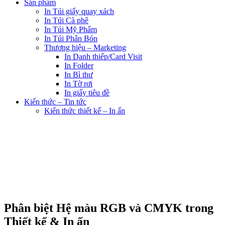
Sản phẩm
In Túi giấy quay xách
In Túi Cà phê
In Túi Mỹ Phẩm
In Túi Phân Bón
Thương hiệu – Marketing
In Danh thiếp/Card Visit
In Folder
In Bì thư
In Tờ rơi
In giấy tiêu đề
Kiến thức – Tin tức
Kiến thức thiết kế – In ấn
Phân biệt Hệ màu RGB và CMYK trong
Thiết kế & In ấn