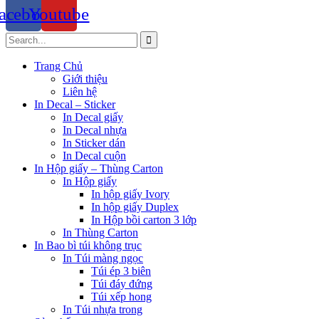
acebook
Youtube
Trang Chủ
Giới thiệu
Liên hệ
In Decal – Sticker
In Decal giấy
In Decal nhựa
In Sticker dán
In Decal cuộn
In Hộp giấy – Thùng Carton
In Hộp giấy
In hộp giấy Ivory
In hộp giấy Duplex
In Hộp bồi carton 3 lớp
In Thùng Carton
In Bao bì túi không trục
In Túi màng ngọc
Túi ép 3 biên
Túi đáy đứng
Túi xếp hong
In Túi nhựa trong