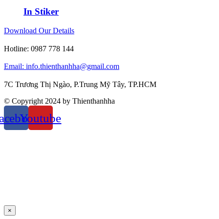
In Stiker
Download Our Details
Hotline:
0987 778 144
Email: info.thienthanhha@gmail.com
7C Trương Thị Ngào, P.Trung Mỹ Tây, TP.HCM
© Copyright 2024 by Thienthanhha
acebook
Youtube
×