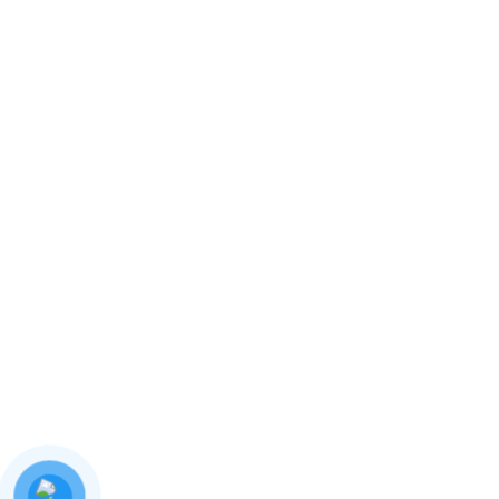
0 Comments
Túi In Không Trục Là Gì? Giải
Pháp In Bao Bì Nhanh – Tiết Kiệm
– Linh Hoạt
0 Comments
In Stiker
Download Our Details