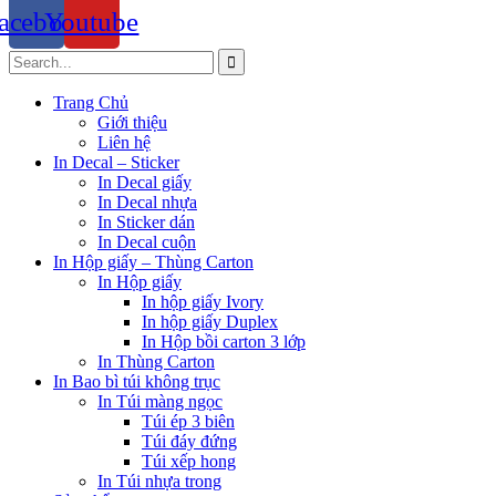
acebook
Youtube
Trang Chủ
Giới thiệu
Liên hệ
In Decal – Sticker
In Decal giấy
In Decal nhựa
In Sticker dán
In Decal cuộn
In Hộp giấy – Thùng Carton
In Hộp giấy
In hộp giấy Ivory
In hộp giấy Duplex
In Hộp bồi carton 3 lớp
In Thùng Carton
In Bao bì túi không trục
In Túi màng ngọc
Túi ép 3 biên
Túi đáy đứng
Túi xếp hong
In Túi nhựa trong