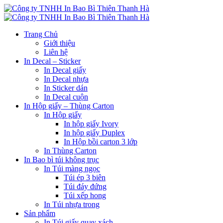
Trang Chủ
Giới thiệu
Liên hệ
In Decal – Sticker
In Decal giấy
In Decal nhựa
In Sticker dán
In Decal cuộn
In Hộp giấy – Thùng Carton
In Hộp giấy
In hộp giấy Ivory
In hộp giấy Duplex
In Hộp bồi carton 3 lớp
In Thùng Carton
In Bao bì túi không trục
In Túi màng ngọc
Túi ép 3 biên
Túi đáy đứng
Túi xếp hong
In Túi nhựa trong
Sản phẩm
In Túi giấy quay xách