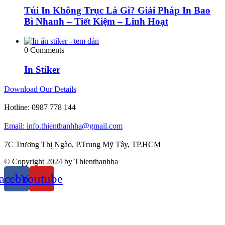
Túi In Không Trục Là Gì? Giải Pháp In Bao
Bì Nhanh – Tiết Kiệm – Linh Hoạt
0 Comments
In Stiker
Download Our Details
Hotline:
0987 778 144
Email: info.thienthanhha@gmail.com
7C Trương Thị Ngào, P.Trung Mỹ Tây, TP.HCM
© Copyright 2024 by Thienthanhha
acebook
Youtube