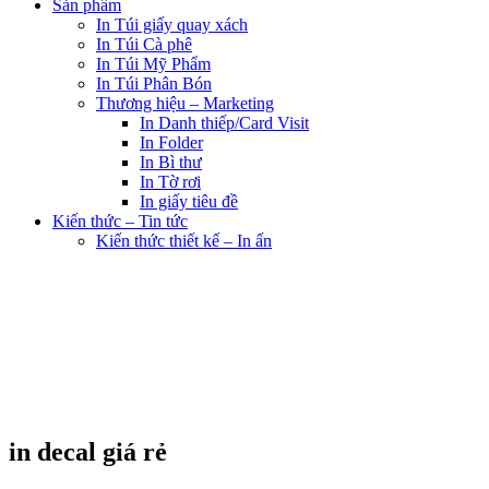
Sản phẩm
In Túi giấy quay xách
In Túi Cà phê
In Túi Mỹ Phẩm
In Túi Phân Bón
Thương hiệu – Marketing
In Danh thiếp/Card Visit
In Folder
In Bì thư
In Tờ rơi
In giấy tiêu đề
Kiến thức – Tin tức
Kiến thức thiết kế – In ấn
in decal giá rẻ