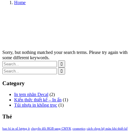
Home
Sorry, but nothing matched your search terms. Please try again with
some different keywords.
Category
In tem nhãn Decal
(2)
Kiến thức thiết kế – In ấn
(1)
Túi nhựa in không trục
(1)
Thẻ
bao bì in số lượng ít
chuyển đổi RGB sang CMYK
cosmetics
cách chọn hệ màu khi thiết kế