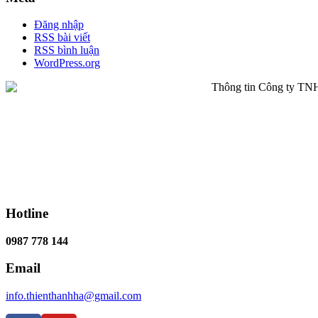
Đăng nhập
RSS bài viết
RSS bình luận
WordPress.org
Hotline
0987 778 144
Email
info.thienthanhha@gmail.com