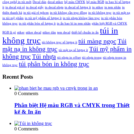
công nghệ in túi mới
Decal dán
decal stiker
hệ màu CMYK
hệ màu RGB
in bao bì số lượng
ít
in decal giá rẻ
in decal giấy
in decal nhựa
in decal số lượng ít
in stiker
in tem nhãn
in
thiên thanh hà
in túi giá rẻ tphcm
in túi không cần trục đồng
in túi không trục
in túi mặt nạ
in túi mỹ phẩm
in túi mỹ phẩm số lượng ít
in túi nhựa không làm trục
in túi phân bón
không trục
in túi phân bón số lượng ít
in ấn bao bì in tem nhãn
phân biệt RGB và CMYK
túi in
RGB là gì
stiker
stiker decal
stiker dán
tem decal
thiết kế chuẩn in ấn
không trục
túi màng ngọc
Túi
túi không trục số lượng ít
mặt nạ in không trục
Túi mỹ phẩm in
túi mặt nạ số lượng ít
không trục
Túi nhựa
túi nhựa in offset
túi nhựa trong
túi nhựa trong in
túi phân bón in không trục
không trục
Recent Posts
0 Comments
Phân biệt Hệ màu RGB và CMYK trong Thiết
kế & In ấn
0 Comments