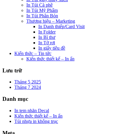
In Túi Cà phê
In Túi Mỹ Phẩm
In Túi Phân Bón
Thương hiệu – Marketing
In Danh thiếp/Card Visit
In Folder
In Bì thư
In Tờ rơi
In giấy tiêu đề
Kiến thức – Tin tức
Kiến thức thiết kế – In ấn
Lưu trữ
Tháng 5 2025
Tháng 7 2024
Danh mục
In tem nhãn Decal
Kiến thức thiết kế – In ấn
Túi nhựa in không trục
Meta