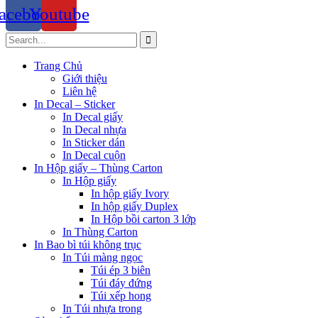
acebook
Youtube
Trang Chủ
Giới thiệu
Liên hệ
In Decal – Sticker
In Decal giấy
In Decal nhựa
In Sticker dán
In Decal cuộn
In Hộp giấy – Thùng Carton
In Hộp giấy
In hộp giấy Ivory
In hộp giấy Duplex
In Hộp bồi carton 3 lớp
In Thùng Carton
In Bao bì túi không trục
In Túi màng ngọc
Túi ép 3 biên
Túi đáy đứng
Túi xếp hong
In Túi nhựa trong