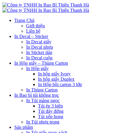
Trang Chủ
Giới thiệu
Liên hệ
In Decal – Sticker
In Decal giấy
In Decal nhựa
In Sticker dán
In Decal cuộn
In Hộp giấy – Thùng Carton
In Hộp giấy
In hộp giấy Ivory
In hộp giấy Duplex
In Hộp bồi carton 3 lớp
In Thùng Carton
In Bao bì túi không trục
In Túi màng ngọc
Túi ép 3 biên
Túi đáy đứng
Túi xếp hong
In Túi nhựa trong
Sản phẩm
In Túi giấy quay xách