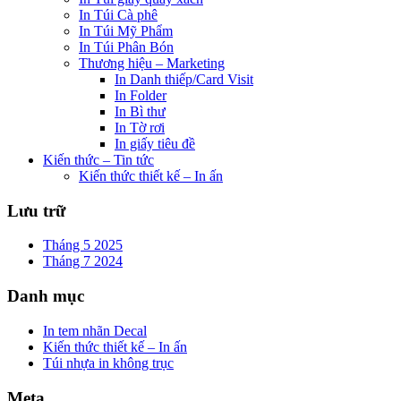
In Túi Cà phê
In Túi Mỹ Phẩm
In Túi Phân Bón
Thương hiệu – Marketing
In Danh thiếp/Card Visit
In Folder
In Bì thư
In Tờ rơi
In giấy tiêu đề
Kiến thức – Tin tức
Kiến thức thiết kế – In ấn
Lưu trữ
Tháng 5 2025
Tháng 7 2024
Danh mục
In tem nhãn Decal
Kiến thức thiết kế – In ấn
Túi nhựa in không trục
Meta