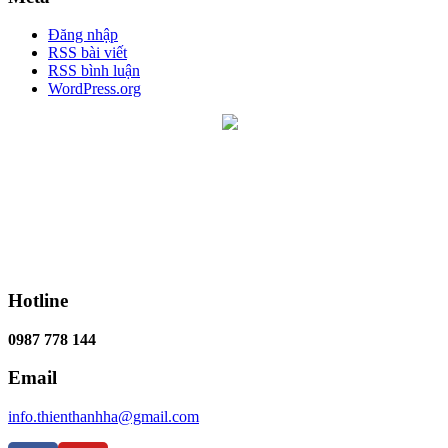
Đăng nhập
RSS bài viết
RSS bình luận
WordPress.org
Hotline
0987 778 144
Email
info.thienthanhha@gmail.com