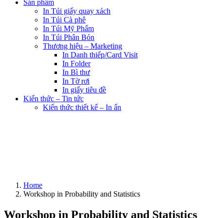
Sản phẩm
In Túi giấy quay xách
In Túi Cà phê
In Túi Mỹ Phẩm
In Túi Phân Bón
Thương hiệu – Marketing
In Danh thiếp/Card Visit
In Folder
In Bì thư
In Tờ rơi
In giấy tiêu đề
Kiến thức – Tin tức
Kiến thức thiết kế – In ấn
Home
Workshop in Probability and Statistics
Workshop in Probability and Statistics