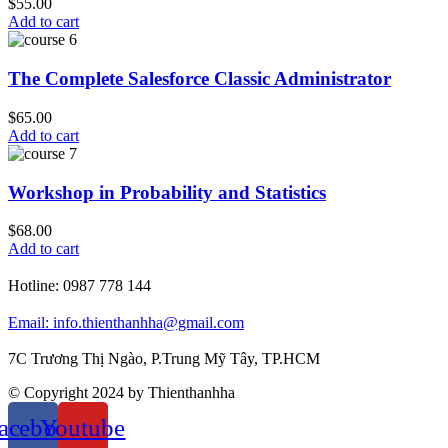
$
55.00
Add to cart
The Complete Salesforce Classic Administrator
$
65.00
Add to cart
Workshop in Probability and Statistics
$
68.00
Add to cart
Hotline:
0987 778 144
Email: info.thienthanhha@gmail.com
7C Trương Thị Ngào, P.Trung Mỹ Tây, TP.HCM
© Copyright 2024 by Thienthanhha
acebook
Youtube