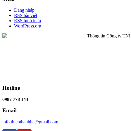
Đăng nhập
RSS bài viết
RSS bình luận
WordPress.org
Hotline
0987 778 144
Email
info.thienthanhha@gmail.com