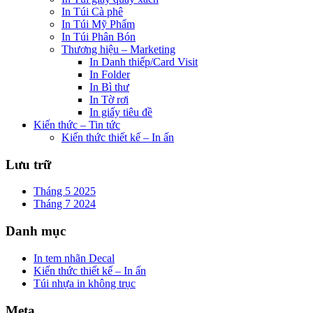
In Túi Cà phê
In Túi Mỹ Phẩm
In Túi Phân Bón
Thương hiệu – Marketing
In Danh thiếp/Card Visit
In Folder
In Bì thư
In Tờ rơi
In giấy tiêu đề
Kiến thức – Tin tức
Kiến thức thiết kế – In ấn
Lưu trữ
Tháng 5 2025
Tháng 7 2024
Danh mục
In tem nhãn Decal
Kiến thức thiết kế – In ấn
Túi nhựa in không trục
Meta