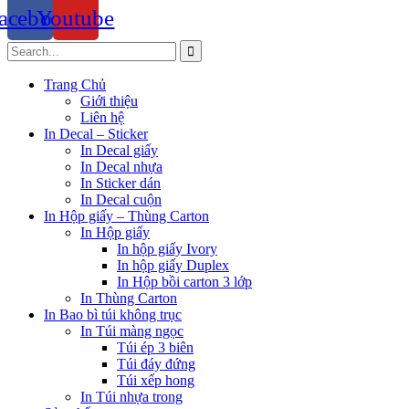
acebook
Youtube
Trang Chủ
Giới thiệu
Liên hệ
In Decal – Sticker
In Decal giấy
In Decal nhựa
In Sticker dán
In Decal cuộn
In Hộp giấy – Thùng Carton
In Hộp giấy
In hộp giấy Ivory
In hộp giấy Duplex
In Hộp bồi carton 3 lớp
In Thùng Carton
In Bao bì túi không trục
In Túi màng ngọc
Túi ép 3 biên
Túi đáy đứng
Túi xếp hong
In Túi nhựa trong