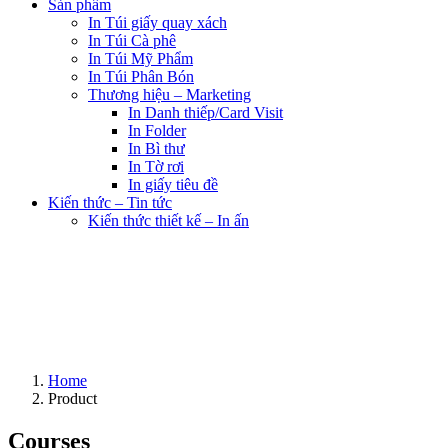
Sản phẩm
In Túi giấy quay xách
In Túi Cà phê
In Túi Mỹ Phẩm
In Túi Phân Bón
Thương hiệu – Marketing
In Danh thiếp/Card Visit
In Folder
In Bì thư
In Tờ rơi
In giấy tiêu đề
Kiến thức – Tin tức
Kiến thức thiết kế – In ấn
Home
Product
Courses