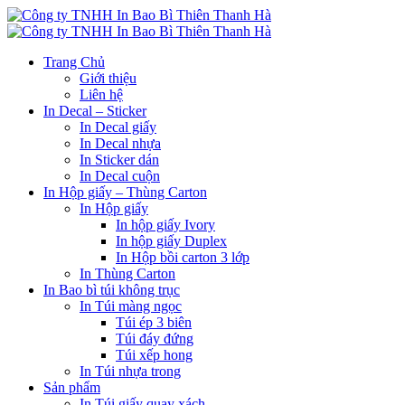
Trang Chủ
Giới thiệu
Liên hệ
In Decal – Sticker
In Decal giấy
In Decal nhựa
In Sticker dán
In Decal cuộn
In Hộp giấy – Thùng Carton
In Hộp giấy
In hộp giấy Ivory
In hộp giấy Duplex
In Hộp bồi carton 3 lớp
In Thùng Carton
In Bao bì túi không trục
In Túi màng ngọc
Túi ép 3 biên
Túi đáy đứng
Túi xếp hong
In Túi nhựa trong
Sản phẩm
In Túi giấy quay xách