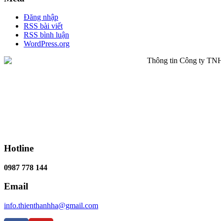
Đăng nhập
RSS bài viết
RSS bình luận
WordPress.org
Hotline
0987 778 144
Email
info.thienthanhha@gmail.com