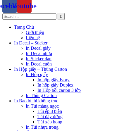
acebook
Youtube
Trang Chủ
Giới thiệu
Liên hệ
In Decal – Sticker
In Decal giấy
In Decal nhựa
In Sticker dán
In Decal cuộn
In Hộp giấy – Thùng Carton
In Hộp giấy
In hộp giấy Ivory
In hộp giấy Duplex
In Hộp bồi carton 3 lớp
In Thùng Carton
In Bao bì túi không trục
In Túi màng ngọc
Túi ép 3 biên
Túi đáy đứng
Túi xếp hong
In Túi nhựa trong