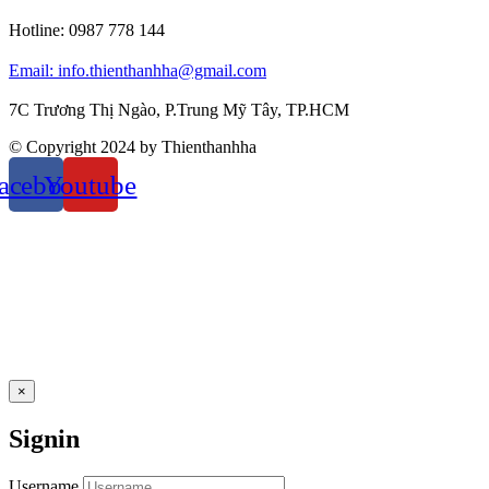
Hotline:
0987 778 144
Email: info.thienthanhha@gmail.com
7C Trương Thị Ngào, P.Trung Mỹ Tây, TP.HCM
© Copyright 2024 by Thienthanhha
acebook
Youtube
×
Signin
Username