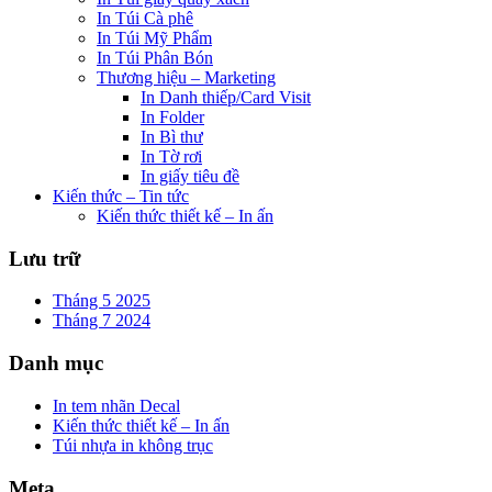
In Túi Cà phê
In Túi Mỹ Phẩm
In Túi Phân Bón
Thương hiệu – Marketing
In Danh thiếp/Card Visit
In Folder
In Bì thư
In Tờ rơi
In giấy tiêu đề
Kiến thức – Tin tức
Kiến thức thiết kế – In ấn
Lưu trữ
Tháng 5 2025
Tháng 7 2024
Danh mục
In tem nhãn Decal
Kiến thức thiết kế – In ấn
Túi nhựa in không trục
Meta