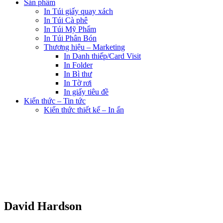
Sản phẩm
In Túi giấy quay xách
In Túi Cà phê
In Túi Mỹ Phẩm
In Túi Phân Bón
Thương hiệu – Marketing
In Danh thiếp/Card Visit
In Folder
In Bì thư
In Tờ rơi
In giấy tiêu đề
Kiến thức – Tin tức
Kiến thức thiết kế – In ấn
David Hardson