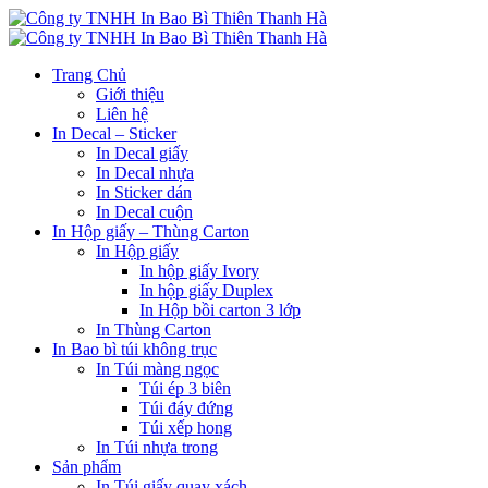
Trang Chủ
Giới thiệu
Liên hệ
In Decal – Sticker
In Decal giấy
In Decal nhựa
In Sticker dán
In Decal cuộn
In Hộp giấy – Thùng Carton
In Hộp giấy
In hộp giấy Ivory
In hộp giấy Duplex
In Hộp bồi carton 3 lớp
In Thùng Carton
In Bao bì túi không trục
In Túi màng ngọc
Túi ép 3 biên
Túi đáy đứng
Túi xếp hong
In Túi nhựa trong
Sản phẩm
In Túi giấy quay xách