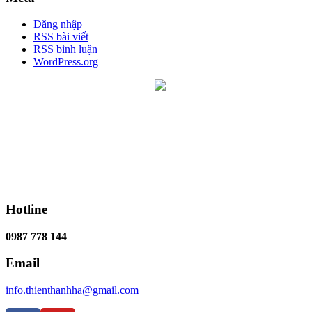
Đăng nhập
RSS bài viết
RSS bình luận
WordPress.org
Hotline
0987 778 144
Email
info.thienthanhha@gmail.com