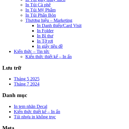
In Túi Cà phê
In Túi Mỹ Phẩm
In Túi Phân Bón
Thương hiệu – Marketing
In Danh thiếp/Card Visit
In Folder
In Bì thư
In Tờ rơi
In giấy tiêu đề
Kiến thức – Tin tức
Kiến thức thiết kế – In ấn
Lưu trữ
Tháng 5 2025
Tháng 7 2024
Danh mục
In tem nhãn Decal
Kiến thức thiết kế – In ấn
Túi nhựa in không trục
Meta