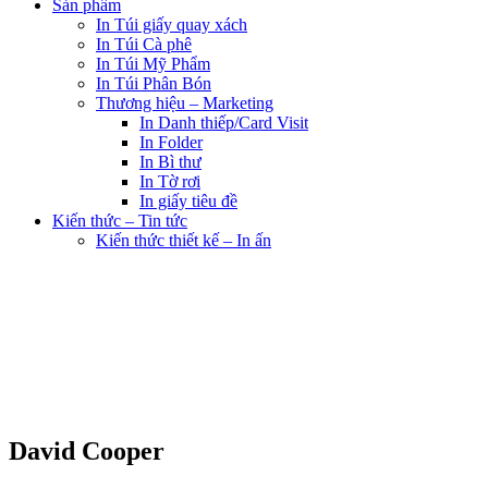
Sản phẩm
In Túi giấy quay xách
In Túi Cà phê
In Túi Mỹ Phẩm
In Túi Phân Bón
Thương hiệu – Marketing
In Danh thiếp/Card Visit
In Folder
In Bì thư
In Tờ rơi
In giấy tiêu đề
Kiến thức – Tin tức
Kiến thức thiết kế – In ấn
David Cooper