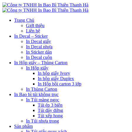
Trang Chủ
Giới thiệu
Liên hệ
In Decal – Sticker
In Decal giấy
In Decal nhựa
In Sticker dán
In Decal cuộn
In Hộp giấy – Thùng Carton
In Hộp giấy
In hộp giấy Ivory
In hộp giấy Duplex
In Hộp bồi carton 3 lớp
In Thùng Carton
In Bao bì túi không trục
In Túi màng ngọc
Túi ép 3 biên
Túi đáy đứng
Túi xếp hong
In Túi nhựa trong
Sản phẩm
In Túi giấy quay xách