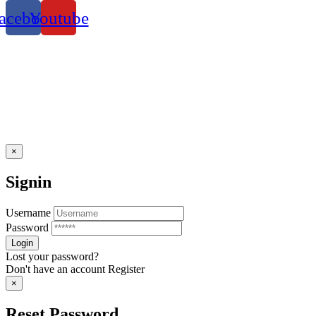
acebook
Youtube
×
Signin
Username
Password
Lost your password?
Don't have an account
Register
×
Reset Password