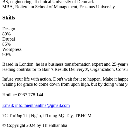
BS, engineering, Technical University of Denmark
MBA, Rotterdam School of Management, Erasmus University
Skills
Design
80%
Drupal
85%
Wordpress
90%
Based in London, he is a business transformation expert and 25-year v
leading contributor to Bain’s Results Delivery®, Organization, Consu
Infuse your life with action. Don't wait for it to happen. Make it h
waiting for grace to come down from upon high, but by doing what yo
Hotline:
0987 778 144
Email: info.thienthanhha@gmail.com
7C Trương Thị Ngào, P.Trung Mỹ Tây, TP.HCM
© Copyright 2024 by Thienthanhha