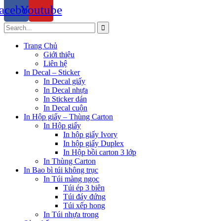
acebook
Youtube
Trang Chủ
Giới thiệu
Liên hệ
In Decal – Sticker
In Decal giấy
In Decal nhựa
In Sticker dán
In Decal cuộn
In Hộp giấy – Thùng Carton
In Hộp giấy
In hộp giấy Ivory
In hộp giấy Duplex
In Hộp bồi carton 3 lớp
In Thùng Carton
In Bao bì túi không trục
In Túi màng ngọc
Túi ép 3 biên
Túi đáy đứng
Túi xếp hong
In Túi nhựa trong