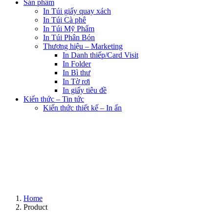
Sản phẩm
In Túi giấy quay xách
In Túi Cà phê
In Túi Mỹ Phẩm
In Túi Phân Bón
Thương hiệu – Marketing
In Danh thiếp/Card Visit
In Folder
In Bì thư
In Tờ rơi
In giấy tiêu đề
Kiến thức – Tin tức
Kiến thức thiết kế – In ấn
Home
Product