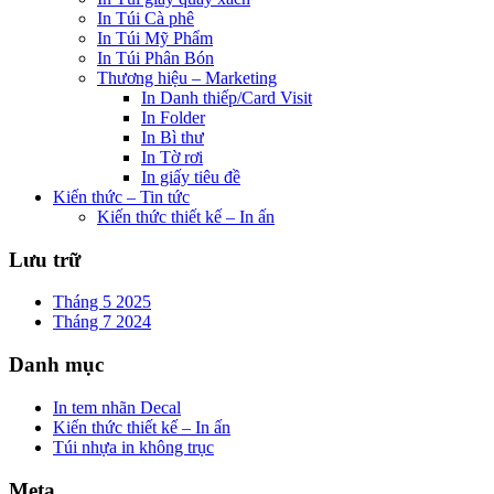
In Túi Cà phê
In Túi Mỹ Phẩm
In Túi Phân Bón
Thương hiệu – Marketing
In Danh thiếp/Card Visit
In Folder
In Bì thư
In Tờ rơi
In giấy tiêu đề
Kiến thức – Tin tức
Kiến thức thiết kế – In ấn
Lưu trữ
Tháng 5 2025
Tháng 7 2024
Danh mục
In tem nhãn Decal
Kiến thức thiết kế – In ấn
Túi nhựa in không trục
Meta