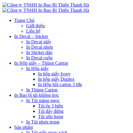
Trang Chủ
Giới thiệu
Liên hệ
In Decal – Sticker
In Decal giấy
In Decal nhựa
In Sticker dán
In Decal cuộn
In Hộp giấy – Thùng Carton
In Hộp giấy
In hộp giấy Ivory
In hộp giấy Duplex
In Hộp bồi carton 3 lớp
In Thùng Carton
In Bao bì túi không trục
In Túi màng ngọc
Túi ép 3 biên
Túi đáy đứng
Túi xếp hong
In Túi nhựa trong
Sản phẩm
In Túi giấy quay xách