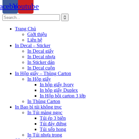
acebook
Youtube
Trang Chủ
Giới thiệu
Liên hệ
In Decal – Sticker
In Decal giấy
In Decal nhựa
In Sticker dán
In Decal cuộn
In Hộp giấy – Thùng Carton
In Hộp giấy
In hộp giấy Ivory
In hộp giấy Duplex
In Hộp bồi carton 3 lớp
In Thùng Carton
In Bao bì túi không trục
In Túi màng ngọc
Túi ép 3 biên
Túi đáy đứng
Túi xếp hong
In Túi nhựa trong