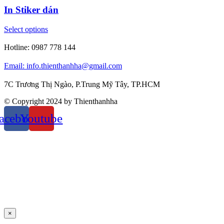
In Stiker dán
Select options
Hotline:
0987 778 144
Email: info.thienthanhha@gmail.com
7C Trương Thị Ngào, P.Trung Mỹ Tây, TP.HCM
© Copyright 2024 by Thienthanhha
acebook
Youtube
×