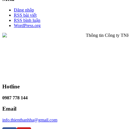
Đăng nhập
RSS bài viết
RSS bình luận
WordPress.org
Hotline
0987 778 144
Email
info.thienthanhha@gmail.com